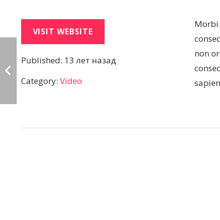
Morbi 
VISIT WEBSITE
conseq
non or
Published:
13 лет назад
consec
Category:
Video
sapien