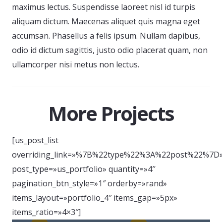
maximus lectus. Suspendisse laoreet nisl id turpis
aliquam dictum. Maecenas aliquet quis magna eget
accumsan. Phasellus a felis ipsum. Nullam dapibus,
odio id dictum sagittis, justo odio placerat quam, non
ullamcorper nisi metus non lectus.
More Projects
[us_post_list
overriding_link=»%7B%22type%22%3A%22post%22%7D
post_type=»us_portfolio» quantity=»4″
pagination_btn_style=»1″ orderby=»rand»
items_layout=»portfolio_4″ items_gap=»5px»
items_ratio=»4×3″]