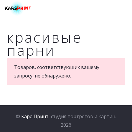
Menu
красивые
парни
Товаров, соответствующих вашему
запросу, не обнаружено.
©
Карс-Принт
студия портретов и картин.
2026